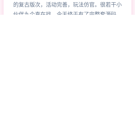
的复古版次，活动完善，玩法仿官。很若干小
伙伴九个直在找，今天终于有了完整套源码，
包括网关源码和GM工具源码。版次还配有手
机端文件（有兴趣自行研究）。 ！
🔐
🔥
游玩教程
🧠
⚡
💡
🎯