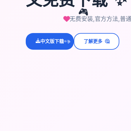
🎮
无费安装,官方方法,普
🤔
中文版下载
了解更多
💫
✨
⭐