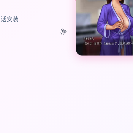
通话安装
🎊