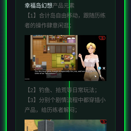
幸福岛幻想
产品元素
【1】合计岛自由移动，跟随历练
者的操作肆意闲逛；
【2】钓鱼、拾荒等日常玩法；
【3】分别个剧情流程中都穿插小
产品，给历练者解闷；