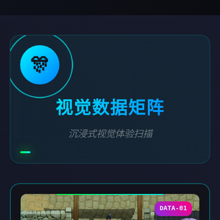
🎊
视觉数据矩阵
沉浸式视觉体验扫描
DATA-01