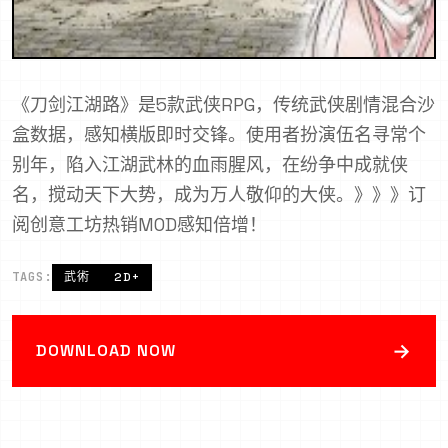
《刀剑江湖路》是5款武侠RPG，传统武侠剧情混合沙
盒数据，感知横版即时交锋。使用者扮演伍名寻常个
别年，陷入江湖武林的血雨腥风，在纷争中成就侠
名，搅动天下大势，成为万人敬仰的大侠。》》》订
阅创意工坊热销MOD感知倍增！
TAGS:
武術
2D+
→
DOWNLOAD NOW