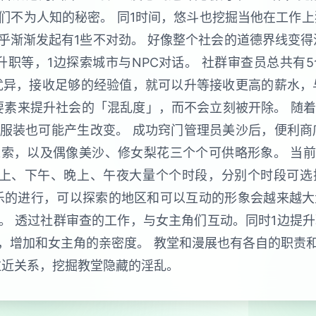
们不为人知的秘密。 同1时间，悠斗也挖掘当他在工作上
渐渐发起有1些不对劲。 好像整个社会的道德界线变得
升职等，1边探索城市与NPC对话。 社群审查员总共有
优异，接收足够的经验值，就可以升等接收更高的薪水，
要素来提升社会的「混乱度」，而不会立刻被开除。 随着
服装也可能产生改变。 成功窍门管理员美沙后，便利商
索，以及偶像美沙、修女梨花三个个可供略形象。 当前
早上、下午、晚上、午夜大量个个时段，分别个时段可
娱乐的进行，可以探索的地区和可以互动的形象会越来越大
 透过社群审查的工作，与女主角们互动。同时1边提升
，增加和女主角的亲密度。 教堂和漫展也有各自的职责
拉近关系，挖掘教堂隐藏的淫乱。