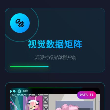
🔩
视觉数据矩阵
沉浸式视觉体验扫描
DATA-01