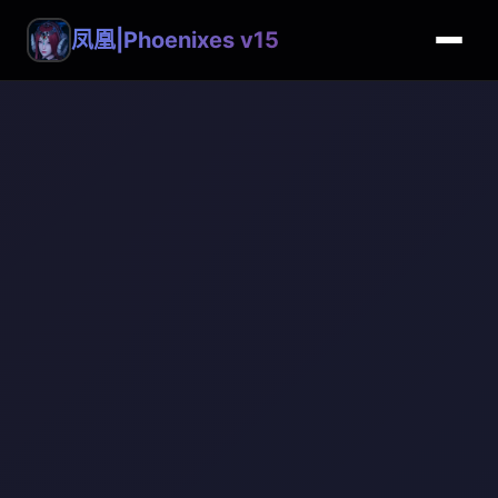
凤凰|Phoenixes v15