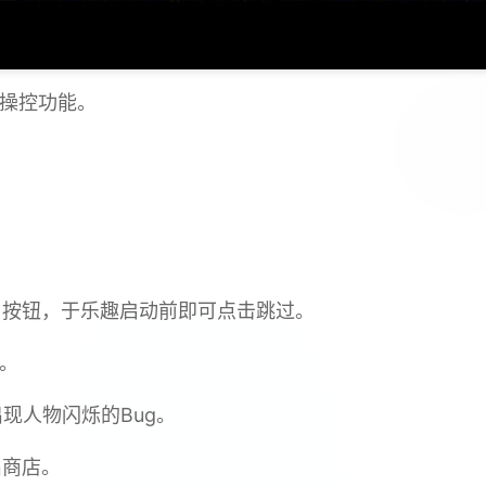
标操控功能。
p」按钮，于乐趣启动前即可点击跳过。
g。
现人物闪烁的Bug。
出商店。