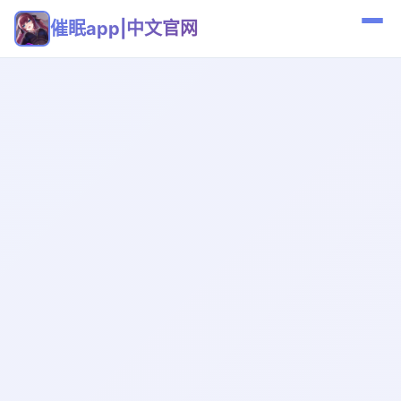
催眠app|中文官网