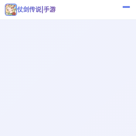
仗剑传说|手游