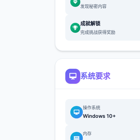
发现秘密内容
的我都不提了
）>出学校去后
>Erica>随便选>回家和dana
成就解锁
摸头>左上快进时间>右边手机
完成挑战获得奖励
个个问题问1遍>amber>让她
买台电脑吧>计算机>睡觉>看
>去学校>luna>颜色看着选>
另1个吻>教室上课>空教室
>ophelia>我的电脑坏了，你
系统要求
好吗>去店铺街>礼品店>anrie
>站起来>我的乌龟受伤了>随
>点店铺街的胖子makoto>呼
>amelia>对话完回家>dana
操作系统
她>回自己房间点计算机>快
Windows 10+
>手机>休息（暂时不做特工
后面分各个人物去做窍门,而因
内存
刀的礼包码里有特工的藏身处