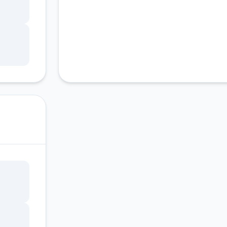
巷
说话>
>各
给你
妈妈
请求
能修
l>摸
便选
叫
房间找
进时间
工作，
为50
，所