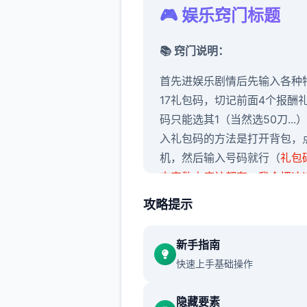
🎮 娱乐窍门标题
📚 窍门说明：
首先进娱乐剧情后先输入各种
17礼包码，切记前面4个报酬
码只能选其1（当然选50刀...
入礼包码的方法是打开背包，
机，然后输入号码就行（
礼包
丰富数人应该都有，我会把这
礼包码发在评论区
），好丰富
攻略提示
都有捌条线，我都会讲（除了
基本没开发的）
新手指南
主线：去学校>教室>先各个
快速上手基础操作
谈下>上课>剧情里都是单1选
隐藏要素
什么可说的（
接下去剧情中单