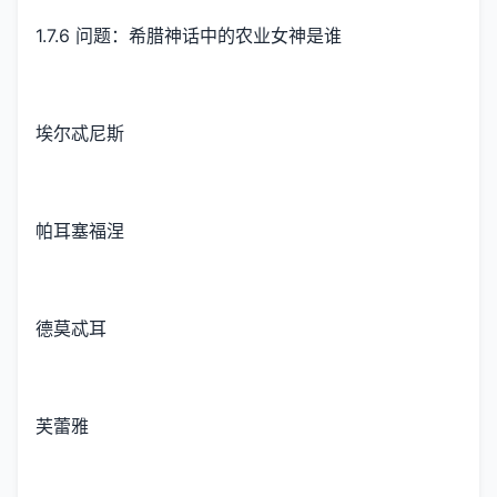
1.7.6 问题：希腊神话中的农业女神是谁
埃尔忒尼斯
帕耳塞福涅
德莫忒耳
芙蕾雅