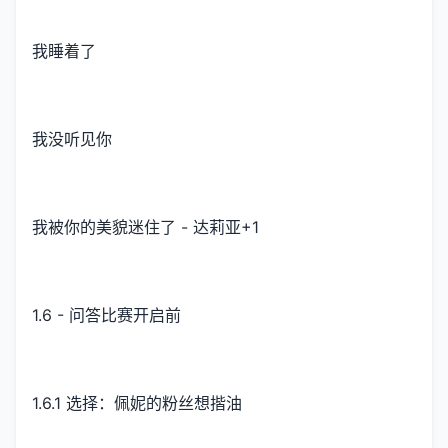
我睡着了
我没听见你
我被你的美貌迷住了 - 达莉亚+1
1.6 - 问答比赛开启前
1.6.1 选择：佩妮的粉丝想揩油