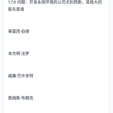
1.7.9 问题：开发永恒环境的公司尤利西斯，其极大的
股东是谁
蒂莫西·伯德
本杰明·法罗
威廉·巴许多特
詹姆斯·布朗克