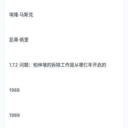
埃隆·马斯克
凯蒂·佩里
1.7.2 问题：柏林墙的拆除工作是从哪仨年开启的
1988
1989