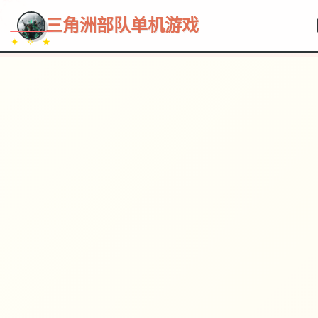
~~~
★
♡
✦
✧
♥
~
→
↗
三角洲部队单机游戏
✦ ✧ ★