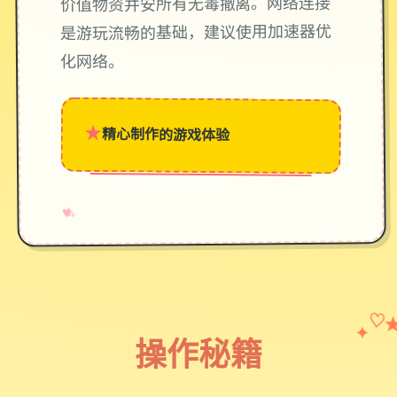
价值物资并安所有无毒撤离。网络连接
是游玩流畅的基础，建议使用加速器优
化网络。
★
精心制作的游戏体验
→
✧
♥
♡
✦
操作秘籍