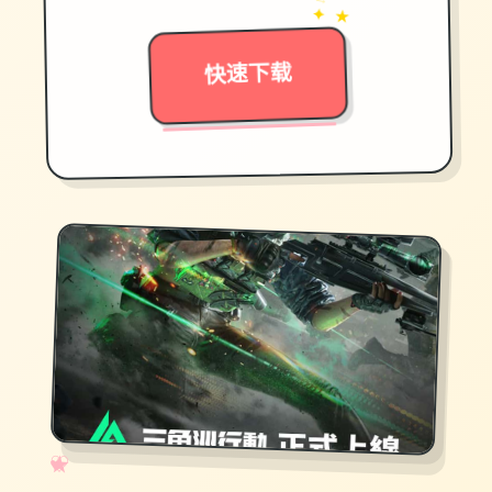
→
✦ ★
快速下载
✧
♡
★
♥